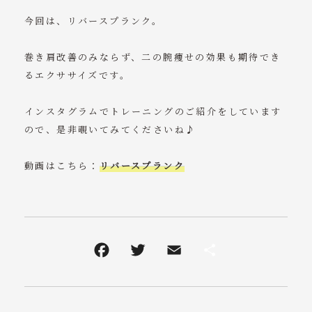
ニュース
今回は、リバースプランク。
コンテンツ
巻き肩改善のみならず、二の腕痩せの効果も期待でき
るエクササイズです。
アクセス
インスタグラムでトレーニングのご紹介をしています
ご予約・お問い合わせ
ので、是非覗いてみてくださいね♪
tel. 070-8342-2572
動画はこちら：
リバースプランク
受付時間 9：00 ～ 21：30